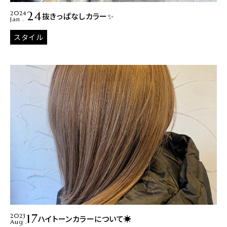
24
2024
抜きっぱなしカラー✨
Jan .
スタイル
17
2023
ハイトーンカラーについて☀️
Aug .