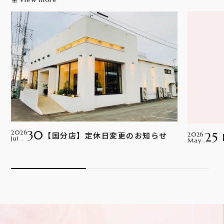
apps
30
2026
【国分店】定休日変更のお知らせ
25
2026
Jul .
May .