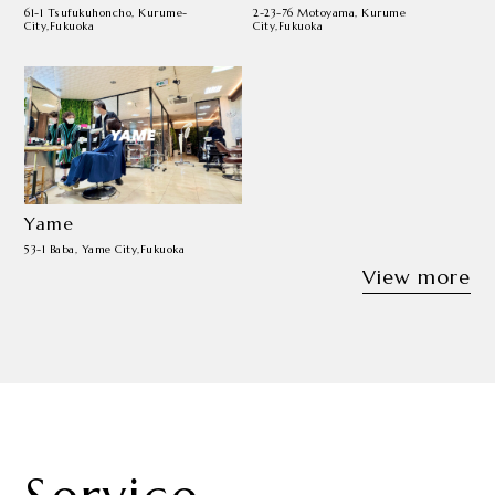
61-1 Tsufukuhoncho, Kurume-
2-23-76 Motoyama, Kurume
City,Fukuoka
City,Fukuoka
Yame
53-1 Baba, Yame City,Fukuoka
View more