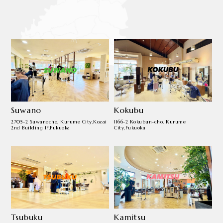
Suwano
Kokubu
2705-2 Suwanocho, Kurume City,
Kozai
1166-2 Kokubun-cho, Kurume
2nd Building 1F,Fukuoka
City,
Fukuoka
Tsubuku
Kamitsu