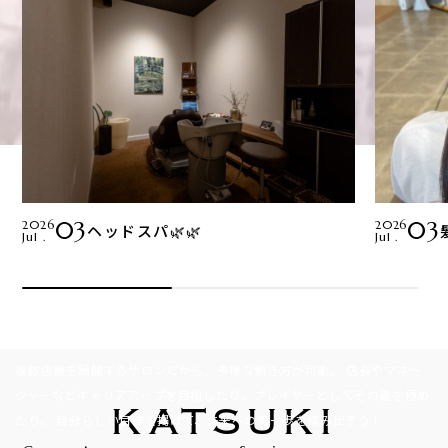
03
03
2026
2026
ヘッドスパ🌿🌿
Recruit
Jul .
Jul .
ここから、始まる。
理想の美容師ライフ
複数店舗を展開するサロンだから、多様な働き方が可能。
店長やマネー
ジャーなどキャリアアップを目指したり、プレイヤーとしてその道を極め
KATSUKI
たり。
自分らしい目標を掲げて、未来への第一歩を踏み出そう！