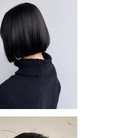
Salon
国分店
Stylist
水江 侑樺