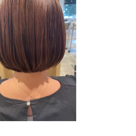
alon
津福店
ylist
弥永 里緒菜（産休中）