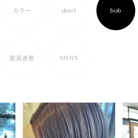
カラー
short
bob
髪質改善
MEN'S