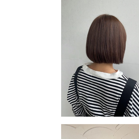
Salon
国分店
Stylist
水江 侑樺