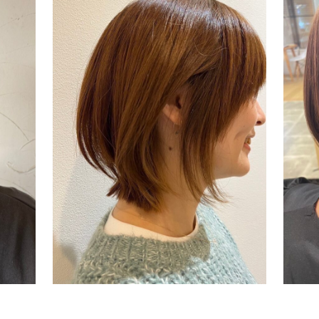
Salon
S
八女店
Stylist
St
津田 依里子