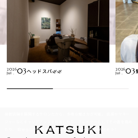
03
03
2026
2026
ヘッドスパ🌿🌿
Recruit
Jul .
Jul .
ここから、始まる。
理想の美容師ライフ
複数店舗を展開するサロンだから、多様な働き方が可能。
店長やマネー
ジャーなどキャリアアップを目指したり、プレイヤーとしてその道を極め
KATSUKI
たり。
自分らしい目標を掲げて、未来への第一歩を踏み出そう！