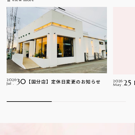
apps
30
2026
【国分店】定休日変更のお知らせ
25
2026
Jul .
May .