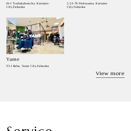
61-1 Tsufukuhoncho, Kurume-
2-23-76 Motoyama, Kurume
City,Fukuoka
City,Fukuoka
Yame
53-1 Baba, Yame City,Fukuoka
View more