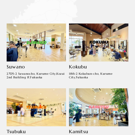
Suwano
Kokubu
2705-2 Suwanocho, Kurume City,
Kozai
1166-2 Kokubun-cho, Kurume
2nd Building 1F,Fukuoka
City,
Fukuoka
Tsubuku
Kamitsu