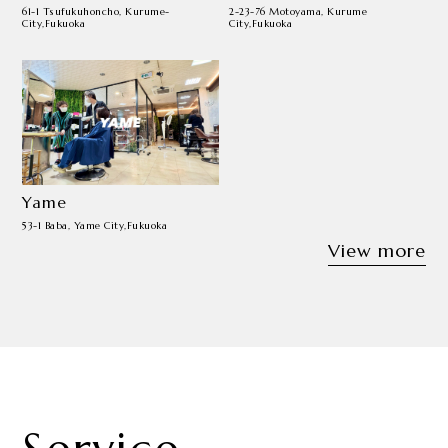
61-1 Tsufukuhoncho, Kurume-
2-23-76 Motoyama, Kurume
City,Fukuoka
City,Fukuoka
Yame
53-1 Baba, Yame City,Fukuoka
View more