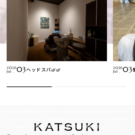
03
03
2026
2026
ヘッドスパ🌿🌿
Recruit
Jul .
Jul .
ここから、始まる。
理想の美容師ライフ
複数店舗を展開するサロンだから、多様な働き方が可能。
店長やマネー
ジャーなどキャリアアップを目指したり、プレイヤーとしてその道を極め
KATSUKI
たり。
自分らしい目標を掲げて、未来への第一歩を踏み出そう！