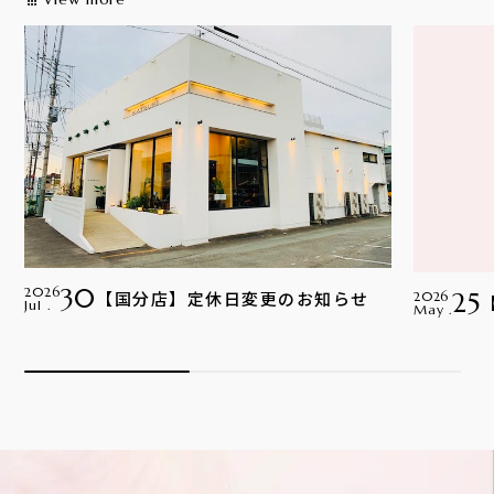
apps
30
2026
【国分店】定休日変更のお知らせ
25
2026
Jul .
May .