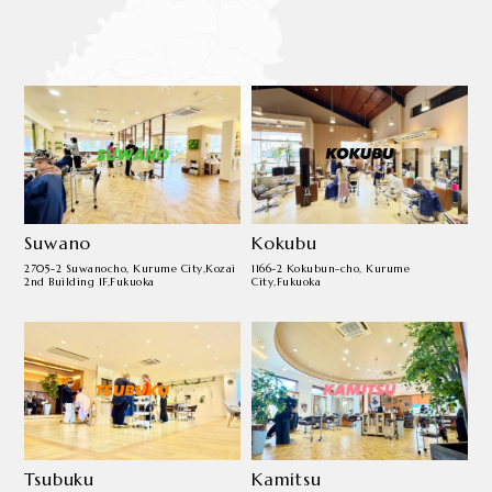
Suwano
Kokubu
2705-2 Suwanocho, Kurume City,
Kozai
1166-2 Kokubun-cho, Kurume
2nd Building 1F,Fukuoka
City,
Fukuoka
Tsubuku
Kamitsu