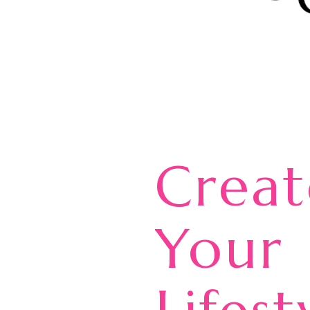
Creat
Your